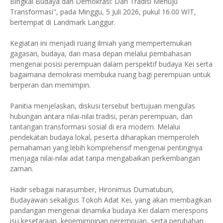
Bingkai Budaya dan Demokrasi: Dari Tradisi Menuju
Transformasi", pada Minggu, 5 Juli 2026, pukul 16.00 WIT,
bertempat di Landmark Langgur.
Kegiatan ini menjadi ruang ilmiah yang mempertemukan
gagasan, budaya, dan masa depan melalui pembahasan
mengenai posisi perempuan dalam perspektif budaya Kei serta
bagaimana demokrasi membuka ruang bagi perempuan untuk
berperan dan memimpin.
Panitia menjelaskan, diskusi tersebut bertujuan mengulas
hubungan antara nilai-nilai tradisi, peran perempuan, dan
tantangan transformasi sosial di era modern. Melalui
pendekatan budaya lokal, peserta diharapkan memperoleh
pemahaman yang lebih komprehensif mengenai pentingnya
menjaga nilai-nilai adat tanpa mengabaikan perkembangan
zaman.
Hadir sebagai narasumber, Hironimus Dumatubun,
Budayawan sekaligus Tokoh Adat Kei, yang akan membagikan
pandangan mengenai dinamika budaya Kei dalam merespons
isu kesetaraan, kepemimpinan perempuan, serta perubahan