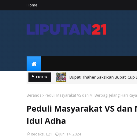
Home
Bupati Thaher Saksikan Bupati Cup
TICKER
Beranda
Peduli Masyarakat VS dan MI Berbagi Jelang Hari Raya
Peduli Masyarakat VS dan 
Idul Adha
Redaksi, L21
Juni 14, 2024