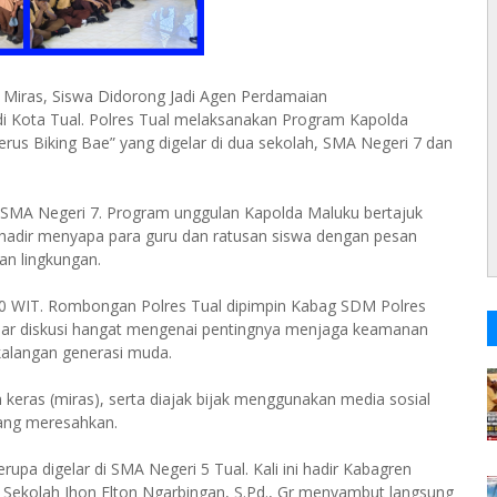
 Miras, Siswa Didorong Jadi Agen Perdamaian
Kota Tual. Polres Tual melaksanakan Program Kapolda
us Biking Bae” yang digelar di dua sekolah, SMA Negeri 7 dan
MA Negeri 7. Program unggulan Kapolda Maluku bertajuk
 hadir menyapa para guru dan ratusan siswa dengan pesan
an lingkungan.
9.00 WIT. Rombongan Polres Tual dipimpin Kabag SDM Polres
lar diskusi hangat mengenai pentingnya menjaga keamanan
kalangan generasi muda.
ras (miras), serta diajak bijak menggunakan media sosial
yang meresahkan.
upa digelar di SMA Negeri 5 Tual. Kali ini hadir Kabagren
a Sekolah Jhon Elton Ngarbingan, S.Pd., Gr menyambut langsung