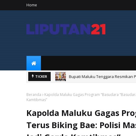
Home
Bupati Maluku Tenggara Resmikan 
TICKER
Beranda
Kapolda Maluku Gagas Program “Basudara “Basudara T
Kamtibmas”
Kapolda Maluku Gagas Pro
Terus Biking Bae: Polisi 