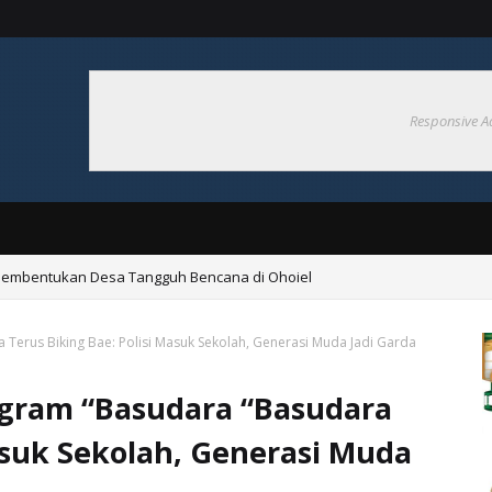
Responsive A
Pembentukan Desa Tangguh Bencana di Ohoiel
erus Biking Bae: Polisi Masuk Sekolah, Generasi Muda Jadi Garda
gram “Basudara “Basudara
Masuk Sekolah, Generasi Muda