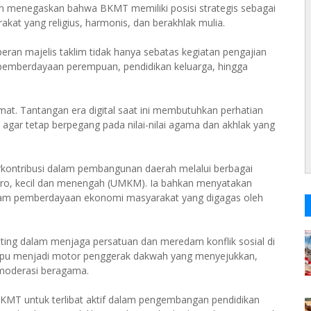
menegaskan bahwa BKMT memiliki posisi strategis sebagai
at yang religius, harmonis, dan berakhlak mulia.
peran majelis taklim tidak hanya sebatas kegiatan pengajian
pemberdayaan perempuan, pendidikan keluarga, hingga
t. Tantangan era digital saat ini membutuhkan perhatian
gar tetap berpegang pada nilai-nilai agama dan akhlak yang
kontribusi dalam pembangunan daerah melalui berbagai
kro, kecil dan menengah (UMKM). Ia bahkan menyatakan
am pemberdayaan ekonomi masyarakat yang digagas oleh
enting dalam menjaga persatuan dan meredam konflik sosial di
mpu menjadi motor penggerak dakwah yang menyejukkan,
 moderasi beragama.
MT untuk terlibat aktif dalam pengembangan pendidikan