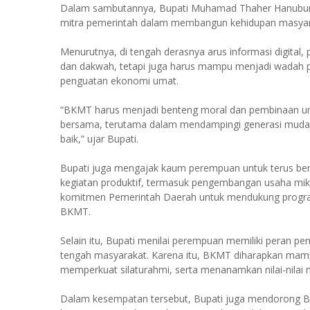
Dalam sambutannya, Bupati Muhamad Thaher Hanubun 
mitra pemerintah dalam membangun kehidupan masyarak
Menurutnya, di tengah derasnya arus informasi digital, 
dan dakwah, tetapi juga harus mampu menjadi wadah 
penguatan ekonomi umat.
“BKMT harus menjadi benteng moral dan pembinaan uma
bersama, terutama dalam mendampingi generasi muda a
baik,” ujar Bupati.
Bupati juga mengajak kaum perempuan untuk terus ber
kegiatan produktif, termasuk pengembangan usaha mi
komitmen Pemerintah Daerah untuk mendukung progr
BKMT.
Selain itu, Bupati menilai perempuan memiliki peran p
tengah masyarakat. Karena itu, BKMT diharapkan ma
memperkuat silaturahmi, serta menanamkan nilai-nilai
Dalam kesempatan tersebut, Bupati juga mendorong BK