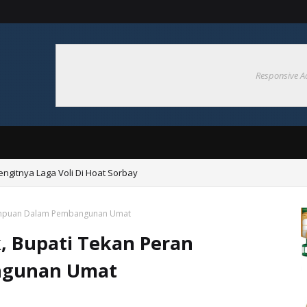
Responsive A
ngitnya Laga Voli Di Hoat Sorbay
 Di Debut, Borong UMKM Warga
erempuan Dalam Pembangunan Umat
, Bupati Tekan Peran
ngunan Umat