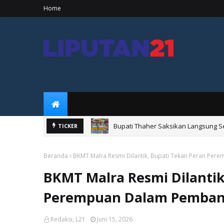
Home
Bupati Thaher Saksikan Langsung Se
TICKER
Bupati Thaher Saksikan Bupati Cup
Beranda
BKMT Malra Resmi Dilantik, Bupati Tekan Peran P
BKMT Malra Resmi Dilantik
Perempuan Dalam Pemba
Redaksi, L21
Juni 15, 2026