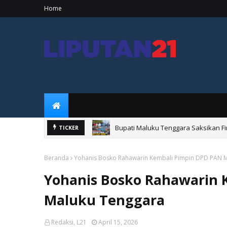
Home
Bupati Maluku Tenggara Saksikan Fi
TICKER
Bupati Maluku Tenggara Resmikan 
Beranda
Yohanis Bosko Rahawarin Kembali Pimpin DPD PAN 
Yohanis Bosko Rahawarin 
Maluku Tenggara
Redaksi, L21
April 15, 2026