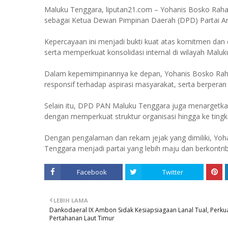
Maluku Tenggara, liputan21.com – Yohanis Bosko Raha
sebagai Ketua Dewan Pimpinan Daerah (DPD) Partai A
Kepercayaan ini menjadi bukti kuat atas komitmen da
serta memperkuat konsolidasi internal di wilayah Malu
Dalam kepemimpinannya ke depan, Yohanis Bosko Ra
responsif terhadap aspirasi masyarakat, serta berpera
Selain itu, DPD PAN Maluku Tenggara juga menargetka
dengan memperkuat struktur organisasi hingga ke tingk
Dengan pengalaman dan rekam jejak yang dimiliki, Y
Tenggara menjadi partai yang lebih maju dan berkontri
Facebook
Twitter
LEBIH LAMA
Dankodaeral IX Ambon Sidak Kesiapsiagaan Lanal Tual, Perku
Pertahanan Laut Timur