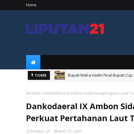
Home
Bupati Malra Hadiri Final Bupati Cu
TICKER
Bupati Maluku Tenggara Saksikan L
Beranda
Dankodaeral IX Ambon Sidak Kesiapsiagaan Lanal Tua
Dankodaeral IX Ambon Sida
Perkuat Pertahanan Laut 
Redaksi, L21
April 15, 2026