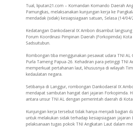
Tual, liputan21.com – Komandan Komando Daerah Angk
Pamungkas, melaksanakan kunjungan kerja ke Pangkalan
mendadak (sidak) kesiapsiagaan satuan, Selasa (14/04/
Kedatangan Dankodaeral IX Ambon disambut langsung 
Forum Koordinasi Pimpinan Daerah (Forkopimda) Kota 
Sadsuitubun.
Rombongan tiba menggunakan pesawat udara TNI AL C
Purla Tameng Papua-26. Kehadiran para petinggi TNI A
memperkuat pertahanan laut, khususnya di wilayah Tim
kedaulatan negara.
Setibanya di Langgur, rombongan Dankodaeral IX Ambon
mendapat sambutan hangat dari jajaran Forkopimda. Hal
antara unsur TNI AL dengan pemerintah daerah di Kot
Kunjungan kerja tersebut tidak hanya menjadi bagian 
untuk melakukan sidak terhadap kesiapsiagaan jajaran 
pelaksanaan tugas pokok TNI Angkatan Laut dalam menj