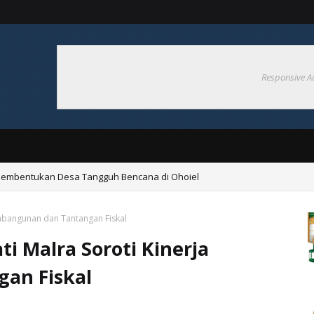
Responsive A
Pembentukan Desa Tangguh Bencana di Ohoiel
uluh Resmi Dibuka, Semarakkan HUT Ke-81 RI
embangunan dan Tantangan Fiskal
i Malra Soroti Kinerja
an Fiskal