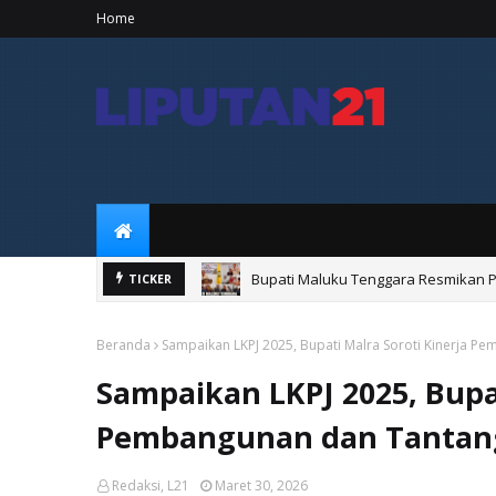
Home
Bupati Maluku Tenggara Resmikan 
TICKER
Babinsa Cup Ohoi Banda Suku Tigap
Beranda
Sampaikan LKPJ 2025, Bupati Malra Soroti Kinerja P
Sampaikan LKPJ 2025, Bupat
Pembangunan dan Tantang
Redaksi, L21
Maret 30, 2026