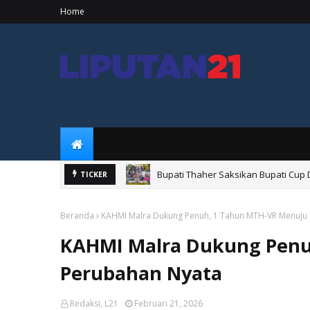
Home
Bupati Thaher Saksikan Bupati Cup
TICKER
Usai Hadiri Pembongkaran Masjid A
Beranda
KAHMI Malra Dukung Penuh, 1 Tahun MTH-VR Menuju
KAHMI Malra Dukung Penu
Perubahan Nyata
Redaksi, L21
Februari 21, 2026