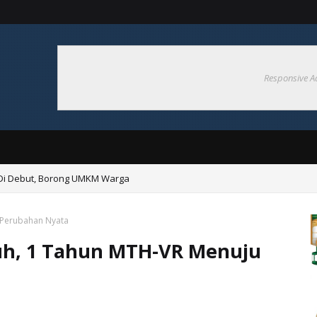
Responsive A
 Di Debut, Borong UMKM Warga
l-Mujiba, Bupati Thaher Tinjau Pembangunan Monumen Pater Yohanes Kus
 Perubahan Nyata
h, 1 Tahun MTH-VR Menuju