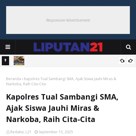
Responsive Advertisement
angguh
Babinsa Cup Ohoi Banda Suku Tigapuluh Resmi Dibuka,
Beranda
Semarakkan HUT Ke-81 RI
Kapolres Tual Sambangi SMA, Ajak Siswa Jauhi Miras &
Narkoba, Raih Cita-Cita
Kapolres Tual Sambangi SMA,
Ajak Siswa Jauhi Miras &
Narkoba, Raih Cita-Cita
Redaksi, L21
September 15, 2025