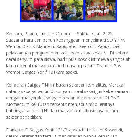
Keerom, Papua, Liputan 21.com — Sabtu, 7 Juni 2025
Suasana haru dan penuh kebanggaan menyelimuti SD YPPK
Wembi, Distrik Mannem, Kabupaten Keerom, Papua, saat
pelaksanaan pengumuman kelulusan siswa kelas VI. Di antara
derai senyum para siswa, hadir pula sosok istimewa yang telah
lama dikenal masyarakat perbatasan: prajurit TNI dari Pos
Wembi, Satgas Yonif 131/Brajasakti.
Kehadiran Satgas TNI ini bukan sekadar formalitas. Mereka
datang sebagai wujud dukungan moral sekaligus kebersamaan
dengan masyarakat wilayah binaan di perbatasan RI-PNG.
Momentum kelulusan tersebut menjadi simbol eratnya
hubungan antara TNI dan masyarakat, khususnya dalam
sektor pendidikan.
Dankipur D Satgas Yonif 131/Brajasakti, Lettu Inf Siswandi,
dalam keterangan tertulis menyatakan bahwa kehadiran