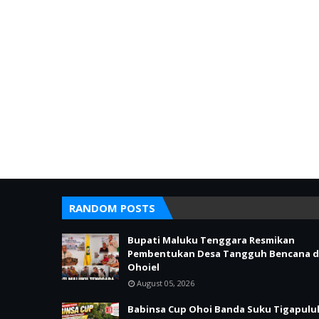
RANDOM POSTS
Bupati Maluku Tenggara Resmikan
Pembentukan Desa Tangguh Bencana d
Ohoiel
August 05, 2026
Babinsa Cup Ohoi Banda Suku Tigapulu