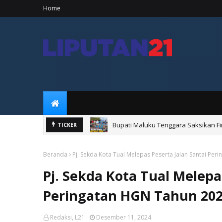
Home
Bupati Maluku Tenggara Saksikan Fi
TICKER
Bupati Maluku Tenggara Resmikan 
Beranda
Pj. Sekda Kota Tual Melepas Peserta Jalan Santai Pe
Pj. Sekda Kota Tual Melepa
Peringatan HGN Tahun 20
Redaksi, L21
Desember 11, 2024