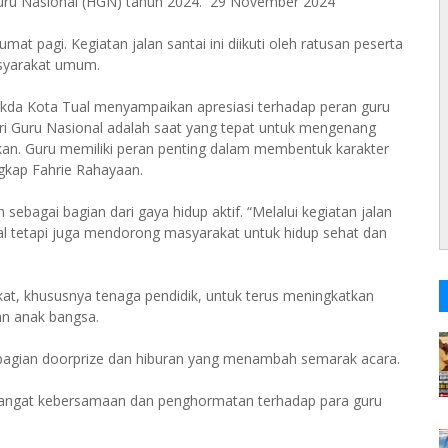
 Guru Nasional (HGN) tahun 2024. 29 November 2024
mat pagi. Kegiatan jalan santai ini diikuti oleh ratusan peserta
asyarakat umum.
kda Kota Tual menyampaikan apresiasi terhadap peran guru
 Guru Nasional adalah saat yang tepat untuk mengenang
ikan. Guru memiliki peran penting dalam membentuk karakter
gkap Fahrie Rahayaan.
bagai bagian dari gaya hidup aktif. “Melalui kegiatan jalan
nal tetapi juga mendorong masyarakat untuk hidup sehat dan
at, khususnya tenaga pendidik, untuk terus meningkatkan
n anak bangsa.
embagian doorprize dan hiburan yang menambah semarak acara.
ngat kebersamaan dan penghormatan terhadap para guru