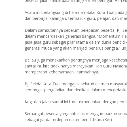
peserta jalan santai dalam rangka memperingati Hari
Acara ini berlangsung di halaman Balai Kota Tual pada Ju
dari berbagai kalangan, termasuk guru, pelajar, dan m
Dalam sambutannya sebelum pelepasan peserta, Pj. Se
dalam mencerdaskan generasi bangsa. “Momentum Hari
jasa-jasa guru sebagai pilar utama dalam dunia pendid
generasi muda yang akan menjadi penerus bangsa,” un
Beliau juga menekankan pentingnya menjaga kesehatan se
santai ini, kita tidak hanya merayakan Hari Guru Nasio
mempererat kebersamaan,” tambahnya.
Pj. Sekda Kota Tual mengajak seluruh elemen masyarak
semangat pengabdian dan dedikasi dalam mencerdaska
Kegiatan jalan santai ini turut dimeriahkan dengan p
Semangat peserta yang antusias menggambarkan sema
sebagai garda terdepan dalam pendidikan. (Kef)