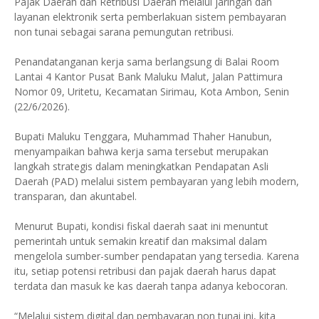
Pajak Daerah dan Retribusi Daerah melalui jaringan dan
layanan elektronik serta pemberlakuan sistem pembayaran
non tunai sebagai sarana pemungutan retribusi.
Penandatanganan kerja sama berlangsung di Balai Room
Lantai 4 Kantor Pusat Bank Maluku Malut, Jalan Pattimura
Nomor 09, Uritetu, Kecamatan Sirimau, Kota Ambon, Senin
(22/6/2026).
Bupati Maluku Tenggara, Muhammad Thaher Hanubun,
menyampaikan bahwa kerja sama tersebut merupakan
langkah strategis dalam meningkatkan Pendapatan Asli
Daerah (PAD) melalui sistem pembayaran yang lebih modern,
transparan, dan akuntabel.
Menurut Bupati, kondisi fiskal daerah saat ini menuntut
pemerintah untuk semakin kreatif dan maksimal dalam
mengelola sumber-sumber pendapatan yang tersedia. Karena
itu, setiap potensi retribusi dan pajak daerah harus dapat
terdata dan masuk ke kas daerah tanpa adanya kebocoran.
“Melalui sistem digital dan pembayaran non tunai ini, kita