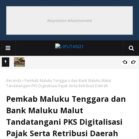
Responsive Advertisement
angguh
Babinsa Cup Ohoi Banda Suku Tigapuluh Resmi Dibuka,
Beranda
Semarakkan HUT Ke-81 RI
Pemkab Maluku Tenggara dan Bank Maluku Malut
Tandatangani PKS Digitalisasi Pajak Serta Retribusi Daerah
Pemkab Maluku Tenggara dan
Bank Maluku Malut
Tandatangani PKS Digitalisasi
Pajak Serta Retribusi Daerah