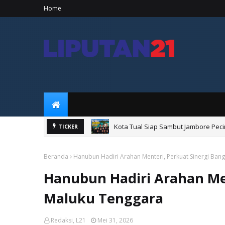
Home
Kota Tual Siap Sambut Jambore Peci
TICKER
Songsong HUT ke-81 RI, Pemkab Malr
Beranda
Hanubun Hadiri Arahan Menteri, Perkuat Sinergi Ban
Hanubun Hadiri Arahan Me
Maluku Tenggara
Redaksi, L21
Mei 31, 2026