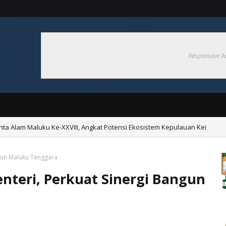
Responsive A
nta Alam Maluku Ke-XXVIII, Angkat Potensi Ekosistem Kepulauan Kei
a Gelar Kerja Bakti Bersama di Pasar Langgur
gun Maluku Tenggara
nteri, Perkuat Sinergi Bangun