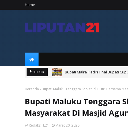
Home
Bupati Malra Hadiri Final Bupati Cu
TICKER
Beranda
Bupati Maluku Tenggara Sholat Idul Fitri Bersama M
Bupati Maluku Tenggara Sh
Masyarakat Di Masjid Agu
Redaksi, L21
Maret 20, 2026