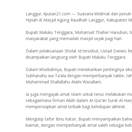
Langgur, liputan21.com — Suasana khidmat dan penuh k
Hijriah di Masjid Agung Raudhah Langgur, Kabupaten M
Bupati Maluku Tenggara, Muhamad Thaher Hanubun, tur
masyarakat yang memadati masjid sejak pagi hari.
Dalam pelaksanaan Sholat Id tersebut, Ustad Darwis Re
disampaikan langsung oleh Bupati Maluku Tenggara.
Dalam khutbahnya, Bupati menekankan pentingnya sik
Subhanahu wa Ta’ala dengan memperbanyak takbir, tah
Muhammad Shallallahu Alaihi Wasallam.
Ia juga mengajak umat Islam untuk terus melakukan muh
sebagaimana firman Allah dalam Al-Qur’an Surat Al-Has
mempersiapkan amal terbaik bagi kehidupan akhirat.
Mengutip tafsir Ibnu Katsir, Bupati menyampaikan bahw
kiamat, dengan memperbanyak amal saleh sebagai beka