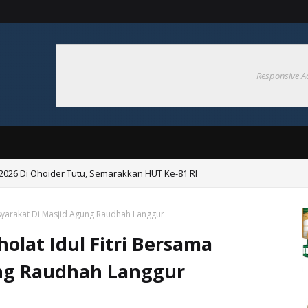
Responsive A
p 2026 Di Ohoider Tutu, Semarakkan HUT Ke-81 RI
asyarakat Di Masjid Agung Raudhah Langgur
olat Idul Fitri Bersama
ng Raudhah Langgur