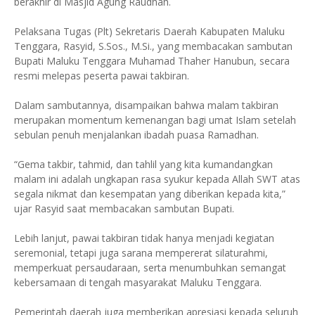
berakhir di Masjid Agung Raudhah.
Pelaksana Tugas (Plt) Sekretaris Daerah Kabupaten Maluku
Tenggara, Rasyid, S.Sos., M.Si., yang membacakan sambutan
Bupati Maluku Tenggara Muhamad Thaher Hanubun, secara
resmi melepas peserta pawai takbiran.
Dalam sambutannya, disampaikan bahwa malam takbiran
merupakan momentum kemenangan bagi umat Islam setelah
sebulan penuh menjalankan ibadah puasa Ramadhan.
“Gema takbir, tahmid, dan tahlil yang kita kumandangkan
malam ini adalah ungkapan rasa syukur kepada Allah SWT atas
segala nikmat dan kesempatan yang diberikan kepada kita,”
ujar Rasyid saat membacakan sambutan Bupati.
Lebih lanjut, pawai takbiran tidak hanya menjadi kegiatan
seremonial, tetapi juga sarana mempererat silaturahmi,
memperkuat persaudaraan, serta menumbuhkan semangat
kebersamaan di tengah masyarakat Maluku Tenggara.
Pemerintah daerah juga memberikan apresiasi kepada seluruh