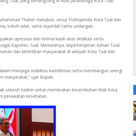
ang Tual, yang berlangsung di Aula Jananuraga Kota Tual,
, Muhammad Thaher Hanubun, unsur Forkopimda Kota Tual dan
ama, tokoh adat, serta sejumlah tamu undangan.
kan apresiasi dan terima kasih atas dedikasi serta
bagai Kapolres Tual. Menurutnya, kepemimpinan Adrian Tuuk
anan dan ketertiban masyarakat di wilayah Kota Tual dan
dalam menjaga stabilitas kamtibmas serta membangun sinergi
 masyarakat,” ujar Bupati.
ak seluruh hadirin untuk mendoakan kesembuhan Wali Kota
ni perawatan kesehatan.