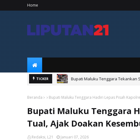
Home
Bupati Maluku Tenggara Tekankan Si
TICKER
Beranda
Bupati Maluku Tenggara Hadiri Lepas Pisah Kapolr
Bupati Maluku Tenggara Ha
Tual, Ajak Doakan Kesemb
Redaksi, L21
Januari 07, 2026