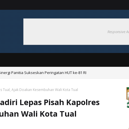
Responsive A
nergi Panitia Sukseskan Peringatan HUT ke-81 RI
es Tual, Ajak Doakan Kesembuhan Wali Kota Tual
diri Lepas Pisah Kapolres
uhan Wali Kota Tual