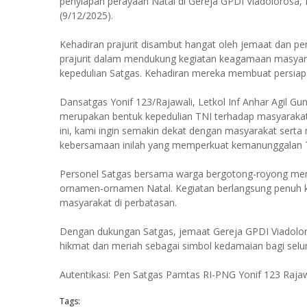
penyiapan perayaan Natal di Gereja GPDI Viadolorosa,
(9/12/2025).
Kehadiran prajurit disambut hangat oleh jemaat dan p
prajurit dalam mendukung kegiatan keagamaan masyara
kepedulian Satgas. Kehadiran mereka membuat persiapan
Dansatgas Yonif 123/Rajawali, Letkol Inf Anhar Agil Gu
merupakan bentuk kepedulian TNI terhadap masyarakat 
ini, kami ingin semakin dekat dengan masyarakat ser
kebersamaan inilah yang memperkuat kemanunggalan T
Personel Satgas bersama warga bergotong-royong memb
ornamen-ornamen Natal. Kegiatan berlangsung penuh 
masyarakat di perbatasan.
Dengan dukungan Satgas, jemaat Gereja GPDI Viadoloros
hikmat dan meriah sebagai simbol kedamaian bagi sel
Autentikasi: Pen Satgas Pamtas RI-PNG Yonif 123 Rajaw
Tags: