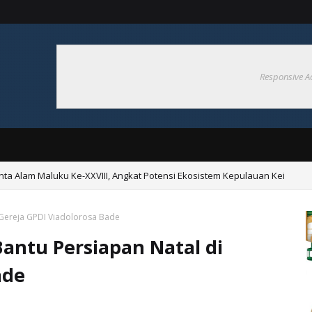
Responsive A
nta Alam Maluku Ke-XXVIII, Angkat Potensi Ekosistem Kepulauan Kei
i Gereja GPDI Viadolorosa Bade
Bantu Persiapan Natal di
ade