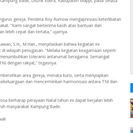
 Kampung Bade, Distrik Edera, Kabupaten Mappi, pada Selasa
engurus gereja. Pendeta Roy Rumow mengapresiasi keterlibatan
kat. “Kami sangat berterima kasih atas bantuan dan
 lebih cepat dan tertata,” ujarnya.
nawan, S.H., M.Han., menjelaskan bahwa kegiatan ini
di wilayah penugasan. “Melalui kegiatan keagamaan seperti
ta menumbuhkan toleransi antarumat beragama. Semangat
NI dengan rakyat,” tegasnya.
ersihkan area gereja, menata kursi, serta menyiapkan
kekeluargaan dan mencerminkan harmonisasi antara TNI dan
a berharap perayaan Natal tahun ini dapat berjalan lebih
uruh masyarakat Kampung Bade.
ali