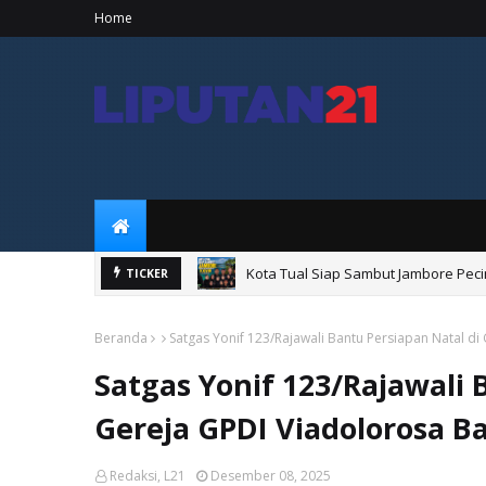
Home
Kota Tual Siap Sambut Jambore Peci
TICKER
Beranda
Satgas Yonif 123/Rajawali Bantu Persiapan Natal d
Satgas Yonif 123/Rajawali 
Gereja GPDI Viadolorosa B
Redaksi, L21
Desember 08, 2025