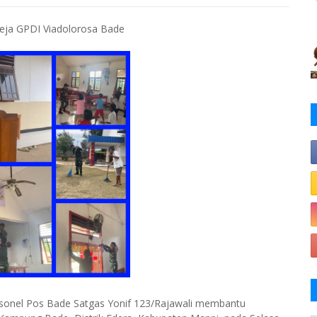
reja GPDI Viadolorosa Bade
rsonel Pos Bade Satgas Yonif 123/Rajawali membantu