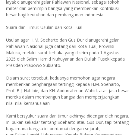
layak dianugerahi gelar Pahlawan Nasional, sebagai tokoh
militer dan pemimpin bangsa yang memberikan kontribusi
besar bagi keutuhan dan pembangunan Indonesia.
Suara dari Timur: Usulan dari Kota Tual
Usulan agar H.M. Soeharto dan Gus Dur dianugerahi gelar
Pahlawan Nasional juga datang dari Kota Tual, Provinsi
Maluku, melalui surat terbuka yang dikirim pada 1 Agustus
2025 oleh Salim Hamid Nuhuyanan dan Dullah Tusek kepada
Presiden Prabowo Subianto.
Dalam surat tersebut, keduanya memohon agar negara
memberikan penghargaan tertinggi kepada H.M. Soeharto,
Prof. B.J. Habibie, dan KH. Abdurrahman Wahid, atas jasa besar
mereka dalam membangun bangsa dan memperjuangkan
nilai-nilai kemanusiaan.
Kami bersyukur suara dari timur akhirnya didengar oleh negara.
Ini bukan sekadar tentang Soeharto atau Gus Dur, tapi tentang
bagaimana bangsa ini berdamai dengan sejarah,
ujar Salim Hamid Nuhuyanan, Kepala Bidang Kewaspadaan