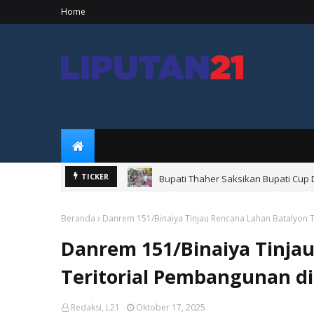
Home
Bupati Thaher Saksikan Bupati Cup
TICKER
Beranda
Danrem 151/Binaiya Tinjau Rencana Lahan Batalyon T
Danrem 151/Binaiya Tinja
Teritorial Pembangunan di
Redaksi, L21
Oktober 17, 2025