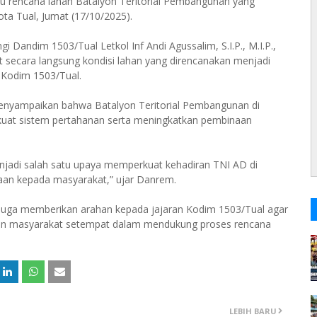
u rencana lahan Batalyon Teritorial Pembangunan yang
ota Tual, Jumat (17/10/2025).
 Dandim 1503/Tual Letkol Inf Andi Agussalim, S.I.P., M.I.P.,
t secara langsung kondisi lahan yang direncanakan menjadi
 Kodim 1503/Tual.
enyampaikan bahwa Batalyon Teritorial Pembangunan di
rkuat sistem pertahanan serta meningkatkan pembinaan
enjadi salah satu upaya memperkuat kehadiran TNI AD di
aan kepada masyarakat,” ujar Danrem.
juga memberikan arahan kepada jajaran Kodim 1503/Tual agar
 dan masyarakat setempat dalam mendukung proses rencana
LEBIH BARU