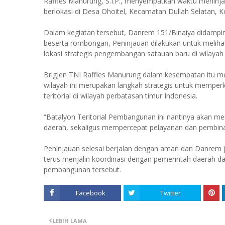
Raffles Manurung, S.I.P., menyempatkan waktu meninja
berlokasi di Desa Ohoitel, Kecamatan Dullah Selatan, K
Dalam kegiatan tersebut, Danrem 151/Binaiya didampingi
beserta rombongan, Peninjauan dilakukan untuk meliha
lokasi strategis pengembangan satauan baru di wilayah
Brigjen TNI Raffles Manurung dalam kesempatan itu m
wilayah ini merupakan langkah strategis untuk mempe
teritorial di wilayah perbatasan timur Indonesia.
“Batalyon Teritorial Pembangunan ini nantinya akan m
daerah, sekaligus mempercepat pelayanan dan pembin
Peninjauan selesai berjalan dengan aman dan Danrem 
terus menjalin koordinasi dengan pemerintah daerah
pembangunan tersebut.
Facebook
Twitter
LEBIH LAMA