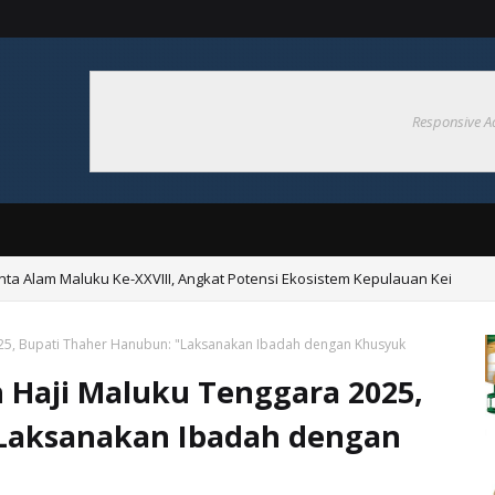
Responsive A
nta Alam Maluku Ke-XXVIII, Angkat Potensi Ekosistem Kepulauan Kei
a Gelar Kerja Bakti Bersama di Pasar Langgur
25, Bupati Thaher Hanubun: "Laksanakan Ibadah dengan Khusyuk
 Haji Maluku Tenggara 2025,
"Laksanakan Ibadah dengan