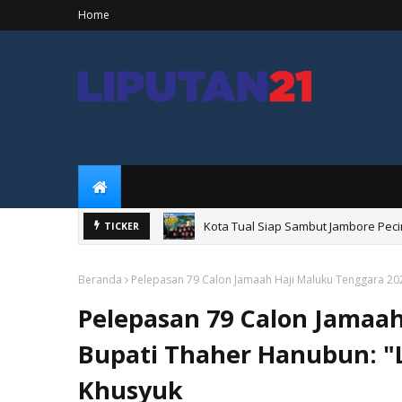
Home
Kota Tual Siap Sambut Jambore Peci
TICKER
Songsong HUT ke-81 RI, Pemkab Malr
Beranda
Pelepasan 79 Calon Jamaah Haji Maluku Tenggara 20
Pelepasan 79 Calon Jamaah
Bupati Thaher Hanubun: 
Khusyuk