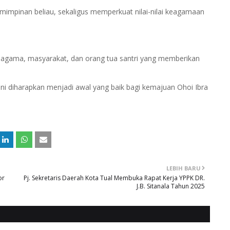
mimpinan beliau, sekaligus memperkuat nilai-nilai keagamaan
oh agama, masyarakat, dan orang tua santri yang memberikan
ni diharapkan menjadi awal yang baik bagi kemajuan Ohoi Ibra
LEBIH BARU
or
Pj. Sekretaris Daerah Kota Tual Membuka Rapat Kerja YPPK DR.
J.B. Sitanala Tahun 2025