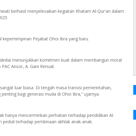
triwati berhasil menyelesaikan kegiatan Khatam Al-Qur'an dalam
2025
al kepemimpinan Pejabat Ohoi Ibra yang baru.
25, dinilai menunjukkan komitmen kuat dalam membangun moral
a PAC Ansor, A. Gani Renuat.
 sangat luar biasa. Di tengah masa transisi pemerintahan,
penting bagi generasi muda di Ohoi Ibra,” ujarnya.
idak hanya mencerminkan perhatian terhadap pendidikan Al-
ih peduli terhadap pembinaan akhlak anak-anak.