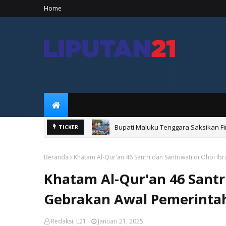
Home
Bupati Maluku Tenggara Saksikan Fi
TICKER
Bupati Maluku Tenggara Resmikan 
Beranda
Khatam Al-Qur'an 46 Santri dan Santriwati di Ohoi I
Khatam Al-Qur'an 46 Santri
Gebrakan Awal Pemerintah
Redaksi, L21
Januari 21, 2025