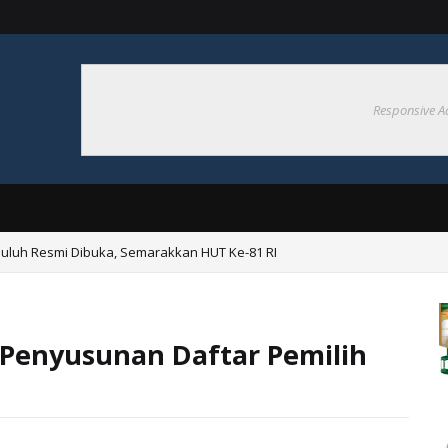
Responsive A
uluh Resmi Dibuka, Semarakkan HUT Ke-81 RI
nergi Panitia Sukseskan Peringatan HUT ke-81 RI
h
 Penyusunan Daftar Pemilih