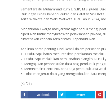
Sementara itu Muhammad Kurnia, S.IP, M.Si (Kadis Dukc
Dukungan Dinas Kependudukan dan Catatan Sipil Kota 
serta Walikota dan Wakil Walikota Tual Tahun 2024, 
Menghimbau warga masyarakat agar peduli mengupdate 
diperlukan untuk menyukseskan pelaksanaan pilkada, di
dikarenakan kendala Administrasi Kependudukan.
Ada lima peran penting Disdukcapil dalam persiapan pilk
1. Disdukcapil harus menuntaskan perekaman melalui 
2. Disdukcapil melakukan pemusnahan blangko KTP-El ya
3. Mengajukan penonaktifan data bagi penduduk yang ti
4. Meminimalisir entri NIK baru bagi penduduk usia waj
5. Tidak mengentri data yang mengakibatkan data menj
(Kef21)
Facebook
Twitter