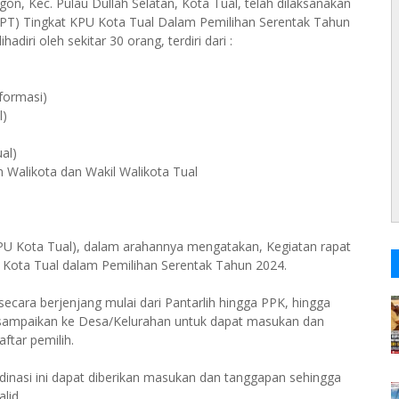
gon, Kec. Pulau Dullah Selatan, Kota Tual, telah dilaksanakan
DPT) Tingkat KPU Kota Tual Dalam Pemilihan Serentak Tahun
diri oleh sekitar 30 orang, terdiri dari :
nformasi)
l)
al)
n Walikota dan Wakil Walikota Tual
PU Kota Tual), dalam arahannya mengatakan, Kegiatan rapat
U Kota Tual dalam Pemilihan Serentak Tahun 2024.
ecara berjenjang mulai dari Pantarlih hingga PPK, hingga
disampaikan ke Desa/Kelurahan untuk dapat masukan dan
ftar pemilih.
rdinasi ini dapat diberikan masukan dan tanggapan sehingga
lid.