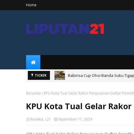
Home
Babinsa Cup Ohoi Banda Suku Tigap
TICKER
Bupati Maluku Tenggara Tekankan Si
Beranda
KPU Kota Tual Gelar Rakor Penyusunan Daftar Pemili
KPU Kota Tual Gelar Rakor
Redaksi, L21
September 17, 2024