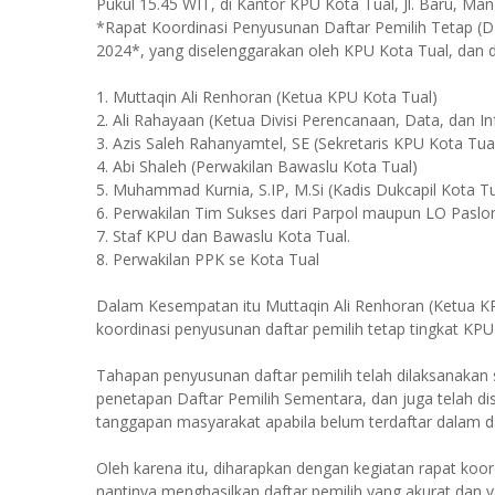
Pukul 15.45 WIT, di Kantor KPU Kota Tual, Jl. Baru, Man
*Rapat Koordinasi Penyusunan Daftar Pemilih Tetap (
2024*, yang diselenggarakan oleh KPU Kota Tual, dan diha
1. Muttaqin Ali Renhoran (Ketua KPU Kota Tual)
2. Ali Rahayaan (Ketua Divisi Perencanaan, Data, dan I
3. Azis Saleh Rahanyamtel, SE (Sekretaris KPU Kota Tua
4. Abi Shaleh (Perwakilan Bawaslu Kota Tual)
5. Muhammad Kurnia, S.IP, M.Si (Kadis Dukcapil Kota Tu
6. Perwakilan Tim Sukses dari Parpol maupun LO Paslo
7. Staf KPU dan Bawaslu Kota Tual.
8. Perwakilan PPK se Kota Tual
Dalam Kesempatan itu Muttaqin Ali Renhoran (Ketua K
koordinasi penyusunan daftar pemilih tetap tingkat KP
Tahapan penyusunan daftar pemilih telah dilaksanakan s
penetapan Daftar Pemilih Sementara, dan juga telah 
tanggapan masyarakat apabila belum terdaftar dalam da
Oleh karena itu, diharapkan dengan kegiatan rapat koo
nantinya menghasilkan daftar pemilih yang akurat dan va