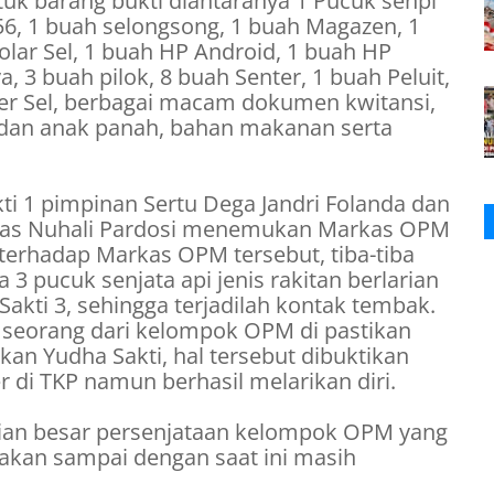
 barang bukti diantaranya 1 Pucuk senpi
5.56, 1 buah selongsong, 1 buah Magazen, 1
olar Sel, 1 buah HP Android, 1 buah HP
, 3 buah pilok, 8 buah Senter, 1 buah Peluit,
er Sel, berbagai macam dokumen kwitansi,
 dan anak panah, bahan makanan serta
ti 1 pimpinan Sertu Dega Jandri Folanda dan
imas Nuhali Pardosi menemukan Markas OPM
erhadap Markas OPM tersebut, tiba-tiba
 pucuk senjata api jenis rakitan berlarian
kti 3, sehingga terjadilah kontak tembak.
h seorang dari kelompok OPM di pastikan
an Yudha Sakti, hal tersebut dibuktikan
 di TKP namun berhasil melarikan diri.
gian besar persenjataan kelompok OPM yang
rakan sampai dengan saat ini masih