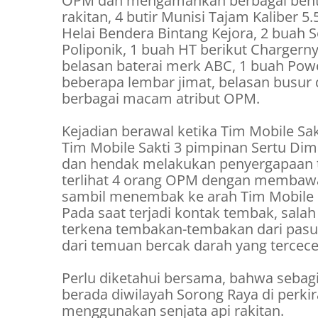
OPM dan mengamankan berbagai bentuk
rakitan, 4 butir Munisi Tajam Kaliber 
Helai Bendera Bintang Kejora, 2 buah S
Poliponik, 1 buah HT berikut Chargernya
belasan baterai merk ABC, 1 buah Pow
beberapa lembar jimat, belasan busur
berbagai macam atribut OPM.
Kejadian berawal ketika Tim Mobile Sak
Tim Mobile Sakti 3 pimpinan Sertu D
dan hendak melakukan penyergapaan t
terlihat 4 orang OPM dengan membawa 3
sambil menembak ke arah Tim Mobile Sa
Pada saat terjadi kontak tembak, sala
terkena tembakan-tembakan dari pasuk
dari temuan bercak darah yang tercecer
Perlu diketahui bersama, bahwa seba
berada diwilayah Sorong Raya di perki
menggunakan senjata api rakitan.