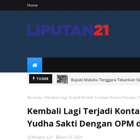
Home
Bupati Maluku Tenggara Tekankan Sin
TICKER
Beranda
Kembali Lagi Terjadi Kontak Tembak Antara Pasukan Y
Kembali Lagi Terjadi Kon
Yudha Sakti Dengan OPM di
Redaksi, L21
Juni 23, 2024