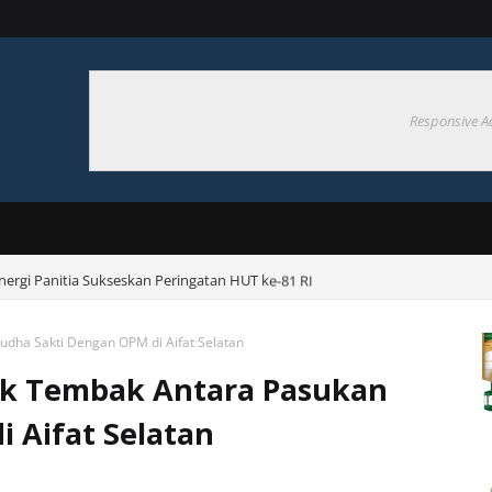
Responsive A
ergi Panitia Sukseskan Peringatan HUT ke-81 RI
udha Sakti Dengan OPM di Aifat Selatan
tak Tembak Antara Pasukan
 Aifat Selatan