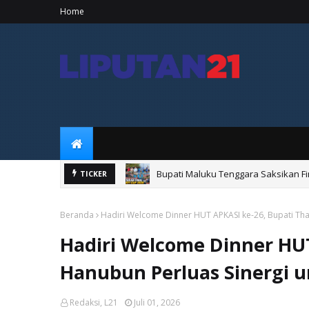
Home
Bupati Maluku Tenggara Saksikan Fi
TICKER
Bupati Maluku Tenggara Resmikan 
Beranda
Hadiri Welcome Dinner HUT APKASI ke-26, Bupati Th
Hadiri Welcome Dinner HUT
Hanubun Perluas Sinergi 
Redaksi, L21
Juli 01, 2026