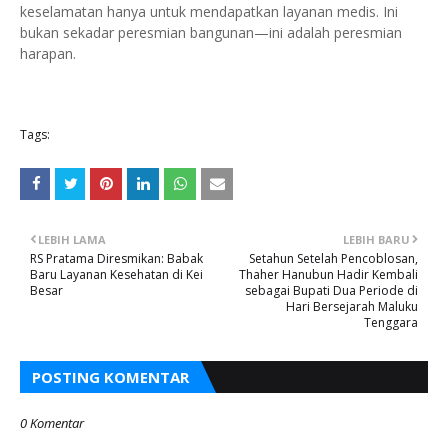
keselamatan hanya untuk mendapatkan layanan medis. Ini
bukan sekadar peresmian bangunan—ini adalah peresmian
harapan.
Tags:
LEBIH LAMA
LEBIH BARU
RS Pratama Diresmikan: Babak
Setahun Setelah Pencoblosan,
Baru Layanan Kesehatan di Kei
Thaher Hanubun Hadir Kembali
Besar
sebagai Bupati Dua Periode di
Hari Bersejarah Maluku
Tenggara
POSTING KOMENTAR
0 Komentar