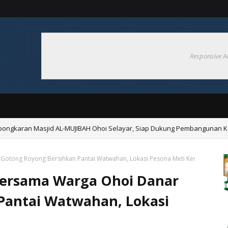
Responsive A
bongkaran Masjid AL-MUJIBAH Ohoi Selayar, Siap Dukung Pembangunan K
p 2026 Di Ohoider Tutu, Semarakkan HUT Ke-81 RI
Gotong Royong Bersihkan Pantai Watwahan, Lokasi Pesona Meti Kei
Bersama Warga Ohoi Danar
Pantai Watwahan, Lokasi