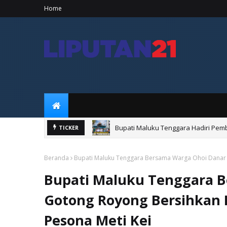
Home
Bupati Maluku Tenggara Hadiri Pem
TICKER
Bupati Malra Hadiri Final Bupati Cu
Beranda
Bupati Maluku Tenggara Bersama Warga Ohoi Danar 
Bupati Maluku Tenggara 
Gotong Royong Bersihkan 
Pesona Meti Kei