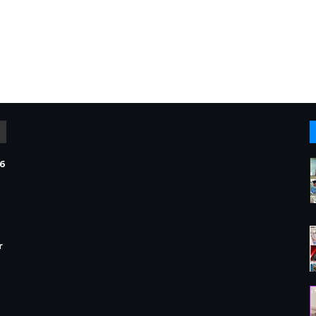
6
1
r