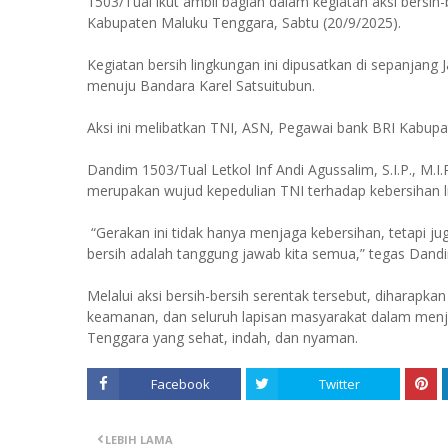
1503/Tual ikut ambil bagian dalam kegiatan aksi bersih
Kabupaten Maluku Tenggara, Sabtu (20/9/2025).
Kegiatan bersih lingkungan ini dipusatkan di sepanjan
menuju Bandara Karel Satsuitubun.
Aksi ini melibatkan TNI, ASN, Pegawai bank BRI Kabupa
Dandim 1503/Tual Letkol Inf Andi Agussalim, S.I.P., M.
merupakan wujud kepedulian TNI terhadap kebersihan l
“Gerakan ini tidak hanya menjaga kebersihan, tetapi
bersih adalah tanggung jawab kita semua,” tegas Dand
Melalui aksi bersih-bersih serentak tersebut, diharapkan
keamanan, dan seluruh lapisan masyarakat dalam menj
Tenggara yang sehat, indah, dan nyaman.
Facebook
Twitter
LEBIH LAMA