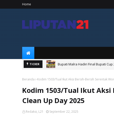
Home
Bupati Malra Hadiri Final Bupati Cu
TICKER
Bupati Maluku Tenggara Saksikan L
Beranda
Kodim 1503/Tual Ikut Aksi Bersih-Bersih Serentak Wo
Kodim 1503/Tual Ikut Aksi
Clean Up Day 2025
Redaksi, L21
September 22, 2025