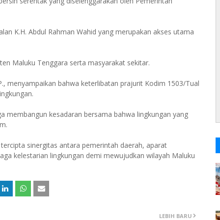
-bersih serentak yang diselenggarakan oleh Pemerintah
g Jalan K.H. Abdul Rahman Wahid yang merupakan akses utama
ten Maluku Tenggara serta masyarakat sekitar.
I.P., menyampaikan bahwa keterlibatan prajurit Kodim 1503/Tual
ingkungan.
 juga membangun kesadaran bersama bahwa lingkungan yang
im.
 tercipta sinergitas antara pemerintah daerah, aparat
aga kelestarian lingkungan demi mewujudkan wilayah Maluku
LEBIH BARU