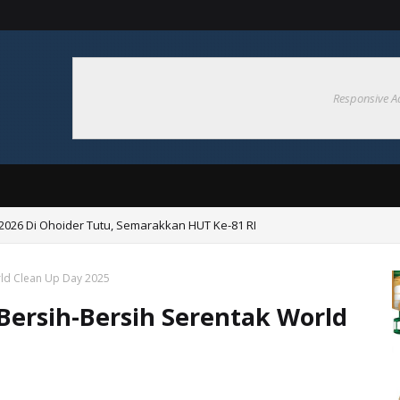
Responsive A
p 2026 Di Ohoider Tutu, Semarakkan HUT Ke-81 RI
angsung Bupati Cup 2026 Di Ohoi Danar
rld Clean Up Day 2025
 Bersih-Bersih Serentak World