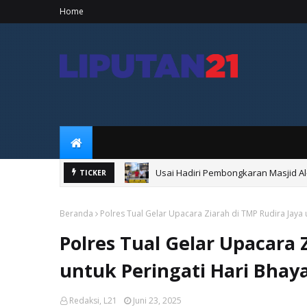
Home
Usai Hadiri Pembongkaran Masjid A
TICKER
Bupati Maluku Tenggara Hadiri Pem
Beranda
Polres Tual Gelar Upacara Ziarah di TMP Rudira Jaya 
Polres Tual Gelar Upacara 
untuk Peringati Hari Bhay
Redaksi, L21
Juni 23, 2025