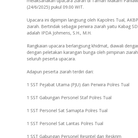
melaksanakan upacara ziarah di Taman Makam Pahlawa
(24/6/2025) pukul 09.00 WIT.
Upacara ini dipimpin langsung oleh Kapolres Tual, AKBP
ziarah. Bertindak sebagai perwira ziarah yaitu Kabag 
adalah IPDA Johmens, S.H., M.H.
Rangkaian upacara berlangsung khidmat, diawali deng
dengan peletakan karangan bunga oleh pimpinan ziarah,
seluruh peserta upacara.
Adapun peserta ziarah terdiri dari:
1 SST Pejabat Utama (PJU) dan Perwira Polres Tual
1 SST Gabungan Personel Staf Polres Tual
1 SST Personel Sat Samapta Polres Tual
1 SST Personel Sat Lantas Polres Tual
1 SST Gabungan Personel Resintel dan Reskrim