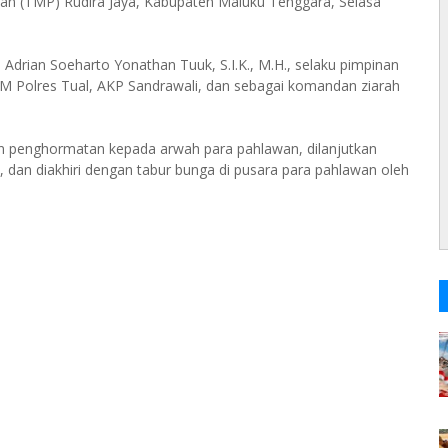
n (TMP) Rudira Jaya, Kabupaten Maluku Tenggara, Selasa
 Adrian Soeharto Yonathan Tuuk, S.I.K., M.H., selaku pimpinan
SDM Polres Tual, AKP Sandrawali, dan sebagai komandan ziarah
an penghormatan kepada arwah para pahlawan, dilanjutkan
 dan diakhiri dengan tabur bunga di pusara para pahlawan oleh