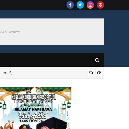
dvertisement
ters SJ
Bupati 
embali