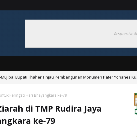
Responsive A
l-Mujiba, Bupati Thaher Tinjau Pembangunan Monumen Pater Yohanes Kus
bongkaran Masjid AL-MUJIBAH Ohoi Selayar, Siap Dukung Pembangunan K
untuk Peringati Hari Bhayangkara ke-79
Ziarah di TMP Rudira Jaya
angkara ke-79