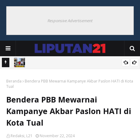
Responsive Advertisement
KM
Usai Hadiri Pembongkaran Masjid Al-Mujiba, Bupati Thaher Tinjau
Beranda
Pembangunan Monumen Pater Yohanes Kusters SJ
Bendera PBB Mewarnai Kampanye Akbar Paslon HATI di Kota
Tual
Bendera PBB Mewarnai
Kampanye Akbar Paslon HATI di
Kota Tual
Redaksi, L21
November 22, 2024