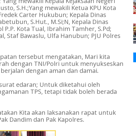
 Yang mewakili Kepala Kejaksaan Negeri
gusto, S.H.;Yang mewakili Ketua KPU Kota
 Fredek Carter Hukubun; Kepala Dinas
betubun, S.Hut., M.Si;N, Kepala Dinas
l P.P. Kota Tual, Ibrahim Tamher, S.Pd;
l, Staf Bawaslu, Ulfa Hanubun; PJU Polres
patan tersebut mengatakan, Mari kita
erah dengan TNI/Polri untuk menyukseskan
ni berjalan dengan aman dan damai.
rat edaran; Untuk diketahui oleh
gamanan TPS, tetapi tidak boleh berada
atakan Kita akan laksanakan rapat untuk
Pak Dandim dan Pak Kapolres.