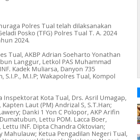
nuraga Polres Tual telah dilaksanakan
eladi Posko (TFG) Polres Tual T. A. 2024
hun 2024.
res Tual, AKBP Adrian Soeharto Yonathan
atubun Langgur, Letkol PAS Muhammad
 INF. Kadek Muliarsa, Danyon 735
, S.I.P., M.I.P; Wakapolres Tual, Kompol
a Inspektorat Kota Tual, Drs. Asril Umagap,
Kapten Laut (PM) Andrizal S, S.T.Han;
wery; Danki 1 Yon C Polopor, AKP Arifin
Dumatubun, Lettu POM. Lacca Boer,
 Lettu INF. Dipta Chandra Oktovian;
 Mahulauw; Ketua Pengadilan Negeri Tual,