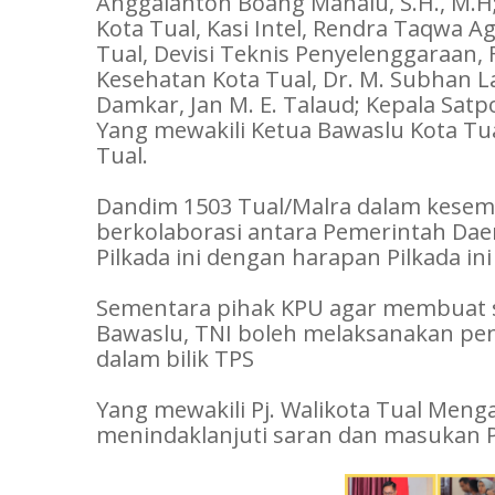
Anggalanton Boang Manalu, S.H., M.H;
Kota Tual, Kasi Intel, Rendra Taqwa A
Tual, Devisi Teknis Penyelenggaraan,
Kesehatan Kota Tual, Dr. M. Subhan La
Damkar, Jan M. E. Talaud; Kepala Satpo
Yang mewakili Ketua Bawaslu Kota Tua
Tual.
Dandim 1503 Tual/Malra dalam kesem
berkolaborasi antara Pemerintah Da
Pilkada ini dengan harapan Pilkada i
Sementara pihak KPU agar membuat su
Bawaslu, TNI boleh melaksanakan pen
dalam bilik TPS
Yang mewakili Pj. Walikota Tual Meng
menindaklanjuti saran dan masukan 