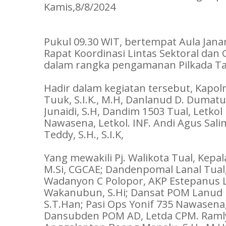
Kamis,8/8/2024
Pukul 09.30 WIT, bertempat Aula Jana
Rapat Koordinasi Lintas Sektoral dan G
dalam rangka pengamanan Pilkada Ta
Hadir dalam kegiatan tersebut, Kapol
Tuuk, S.I.K., M.H, Danlanud D. Dum
Junaidi, S.H, Dandim 1503 Tual, Letkol
Nawasena, Letkol. INF. Andi Agus Salim
Teddy, S.H., S.I.K,
Yang mewakili Pj. Walikota Tual, Kepal
M.Si, CGCAE; Dandenpomal Lanal Tual, 
Wadanyon C Polopor, AKP Estepanus La
Wakanubun, S.Hi; Dansat POM Lanud 
S.T.Han; Pasi Ops Yonif 735 Nawasena,
Dansubden POM AD, Letda CPM. Ramly