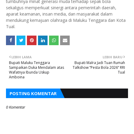
tumbuhnya minat generasi muda terhadap sepak bola
sekaligus memperkuat sinergi antara pemerintah daerah,
aparat keamanan, insan media, dan masyarakat dalam
mendukung kemajuan olahraga di Maluku Tenggara dan Kota
Tual.
LEBIH LAMA
LEBIH BARU
Bupati Maluku Tenggara
Bupati Malra Jadi Tuan Rumah
Sampaikan Duka Mendalam atas
Talkshow “Pesta Bola 2026” RRI
Wafatnya Ibunda Uskup
Tual
Amboina
POSTING KOMENTAR
0 Komentar