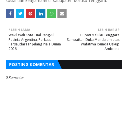
sosial dan keagamaan di Kabupaten Maluku Tenggara.
LEBIH LAMA
LEBIH BARU
Wakil Wali Kota Tual Rangkul
Bupati Maluku Tenggara
Pecinta Argentina, Perkuat
Sampaikan Duka Mendalam atas
Persaudaraan Jelang Piala Dunia
Wafatnya Ibunda Uskup
2026
Amboina
POSTING KOMENTAR
0 Komentar