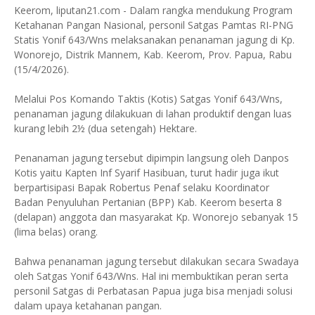
Keerom, liputan21.com - Dalam rangka mendukung Program
Ketahanan Pangan Nasional, personil Satgas Pamtas RI-PNG
Statis Yonif 643/Wns melaksanakan penanaman jagung di Kp.
Wonorejo, Distrik Mannem, Kab. Keerom, Prov. Papua, Rabu
(15/4/2026).
Melalui Pos Komando Taktis (Kotis) Satgas Yonif 643/Wns,
penanaman jagung dilakukuan di lahan produktif dengan luas
kurang lebih 2½ (dua setengah) Hektare.
Penanaman jagung tersebut dipimpin langsung oleh Danpos
Kotis yaitu Kapten Inf Syarif Hasibuan, turut hadir juga ikut
berpartisipasi Bapak Robertus Penaf selaku Koordinator
Badan Penyuluhan Pertanian (BPP) Kab. Keerom beserta 8
(delapan) anggota dan masyarakat Kp. Wonorejo sebanyak 15
(lima belas) orang.
Bahwa penanaman jagung tersebut dilakukan secara Swadaya
oleh Satgas Yonif 643/Wns. Hal ini membuktikan peran serta
personil Satgas di Perbatasan Papua juga bisa menjadi solusi
dalam upaya ketahanan pangan.