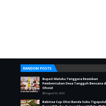
RANDOM POSTS
Bupati Maluku Tenggara Resmikan
Pembentukan Desa Tangguh Bencana d
Ohoiel
August 05, 2026
Babinsa Cup Ohoi Banda Suku Tigapulu