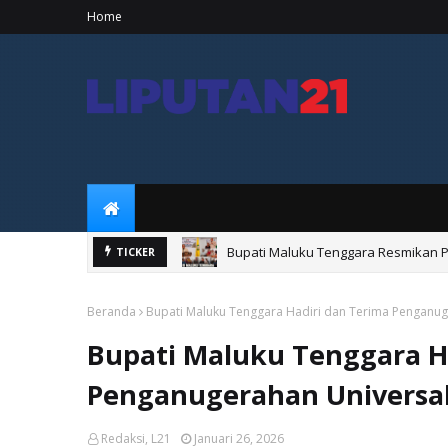
Home
Bupati Maluku Tenggara Resmikan 
TICKER
Beranda
Bupati Maluku Tenggara Hadiri dan Terima Penganug
Bupati Maluku Tenggara H
Penganugerahan Universal
Redaksi, L21
Januari 26, 2026