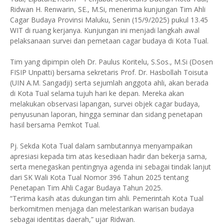
Ridwan H. Renwarin, SE., M.Si, menerima kunjungan Tim Ahli
Cagar Budaya Provinsi Maluku, Senin (15/9/2025) pukul 13.45
WIT di ruang kerjanya. Kunjungan ini menjadi langkah awal
pelaksanaan survei dan pemetaan cagar budaya di Kota Tual.
Tim yang dipimpin oleh Dr. Paulus Koritelu, S.Sos., M.Si (Dosen
FISIP Unpatti) bersama sekretaris Prof. Dr. Hasbollah Toisuta
(UIN A.M. Sangadji) serta sejumlah anggota ahli, akan berada
di Kota Tual selama tujuh hari ke depan. Mereka akan
melakukan observasi lapangan, survei objek cagar budaya,
penyusunan laporan, hingga seminar dan sidang penetapan
hasil bersama Pemkot Tual.
Pj. Sekda Kota Tual dalam sambutannya menyampaikan
apresiasi kepada tim atas kesediaan hadir dan bekerja sama,
serta menegaskan pentingnya agenda ini sebagai tindak lanjut
dari SK Wali Kota Tual Nomor 396 Tahun 2025 tentang
Penetapan Tim Ahli Cagar Budaya Tahun 2025.
“Terima kasih atas dukungan tim ahli. Pemerintah Kota Tual
berkomitmen menjaga dan melestarikan warisan budaya
sebagai identitas daerah,” ujar Ridwan.