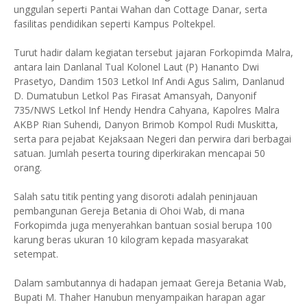
unggulan seperti Pantai Wahan dan Cottage Danar, serta
fasilitas pendidikan seperti Kampus Poltekpel.
Turut hadir dalam kegiatan tersebut jajaran Forkopimda Malra,
antara lain Danlanal Tual Kolonel Laut (P) Hananto Dwi
Prasetyo, Dandim 1503 Letkol Inf Andi Agus Salim, Danlanud
D. Dumatubun Letkol Pas Firasat Amansyah, Danyonif
735/NWS Letkol Inf Hendy Hendra Cahyana, Kapolres Malra
AKBP Rian Suhendi, Danyon Brimob Kompol Rudi Muskitta,
serta para pejabat Kejaksaan Negeri dan perwira dari berbagai
satuan. Jumlah peserta touring diperkirakan mencapai 50
orang.
Salah satu titik penting yang disoroti adalah peninjauan
pembangunan Gereja Betania di Ohoi Wab, di mana
Forkopimda juga menyerahkan bantuan sosial berupa 100
karung beras ukuran 10 kilogram kepada masyarakat
setempat.
Dalam sambutannya di hadapan jemaat Gereja Betania Wab,
Bupati M. Thaher Hanubun menyampaikan harapan agar