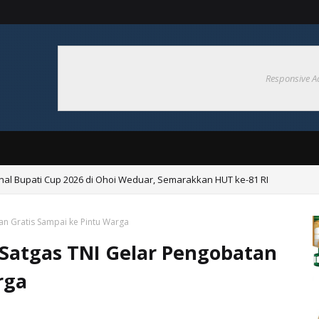
Responsive A
nal Bupati Cup 2026 di Ohoi Weduar, Semarakkan HUT ke-81 RI
Pembentukan Desa Tangguh Bencana di Ohoiel
an Gratis Sampai ke Pintu Warga
Satgas TNI Gelar Pengobatan
rga