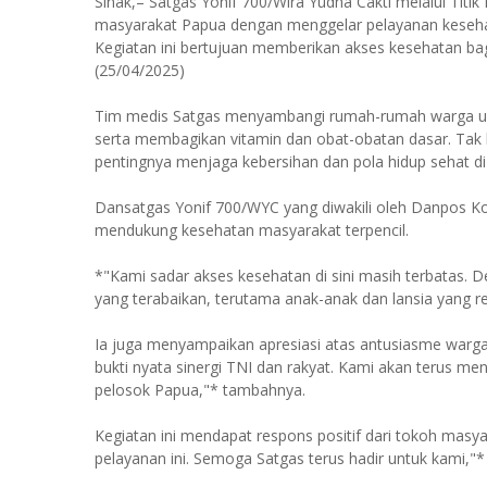
Sinak,– Satgas Yonif 700/Wira Yudha Cakti melalui Tit
masyarakat Papua dengan menggelar pelayanan kesehat
Kegiatan ini bertujuan memberikan akses kesehatan bag
(25/04/2025)
Tim medis Satgas menyambangi rumah-rumah warga un
serta membagikan vitamin dan obat-obatan dasar. Tak
pentingnya menjaga kebersihan dan pola hidup sehat d
Dansatgas Yonif 700/WYC yang diwakili oleh Danpos 
mendukung kesehatan masyarakat terpencil.
*"Kami sadar akses kesehatan di sini masih terbatas. D
yang terabaikan, terutama anak-anak dan lansia yang re
Ia juga menyampaikan apresiasi atas antusiasme warg
bukti nyata sinergi TNI dan rakyat. Kami akan terus 
pelosok Papua,"* tambahnya.
Kegiatan ini mendapat respons positif dari tokoh mas
pelayanan ini. Semoga Satgas terus hadir untuk kami,"