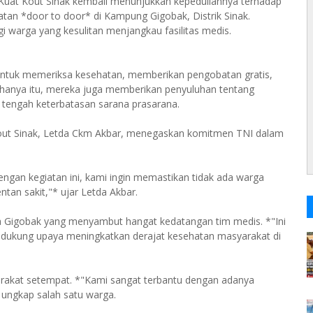
ik Kuat Kout Sinak kembali menunjukkan kepeduliannya terhadap
an *door to door* di Kampung Gigobak, Distrik Sinak.
i warga yang kesulitan menjangkau fasilitas medis.
tuk memeriksa kesehatan, memberikan pengobatan gratis,
 hanya itu, mereka juga memberikan penyuluhan tentang
i tengah keterbatasan sarana prasarana.
Kout Sinak, Letda Ckm Akbar, menegaskan komitmen TNI dalam
engan kegiatan ini, kami ingin memastikan tidak ada warga
ntan sakit,"* ujar Letda Akbar.
a Gigobak yang menyambut hangat kedatangan tim medis. *"Ini
mendukung upaya meningkatkan derajat kesehatan masyarakat di
yarakat setempat. *"Kami sangat terbantu dengan adanya
* ungkap salah satu warga.