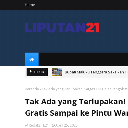
Home
Bupati Maluku Tenggara Saksikan Fi
TICKER
Bupati Maluku Tenggara Resmikan 
Beranda
Tak Ada yang Terlupakan! Satgas TNI Gelar Pengobat
Tak Ada yang Terlupakan! 
Gratis Sampai ke Pintu Wa
Redaksi, L21
April 25, 2025