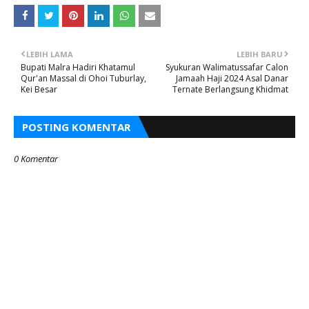
LEBIH LAMA
LEBIH BARU
Bupati Malra Hadiri Khatamul
Syukuran Walimatussafar Calon
Qur'an Massal di Ohoi Tuburlay,
Jamaah Haji 2024 Asal Danar
Kei Besar
Ternate Berlangsung Khidmat
POSTING KOMENTAR
0 Komentar