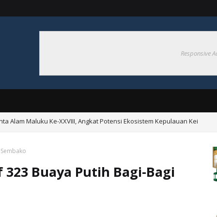
Responsive A
nta Alam Maluku Ke-XXVIII, Angkat Potensi Ekosistem Kepulauan Kei
a Gelar Kerja Bakti Bersama di Pasar Langgur
gi Sembako
 323 Buaya Putih Bagi-Bagi