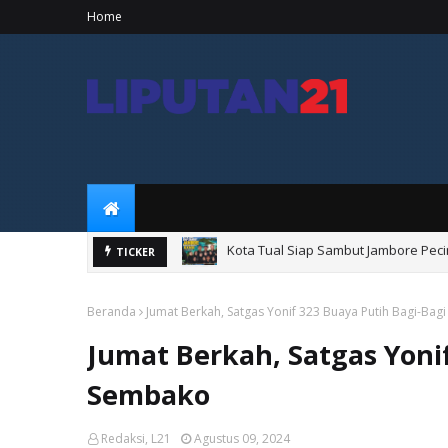
Home
Kota Tual Siap Sambut Jambore Peci
TICKER
Songsong HUT ke-81 RI, Pemkab Malr
Beranda
Jumat Berkah, Satgas Yonif 323 Buaya Putih Bagi-Ba
Jumat Berkah, Satgas Yonif
Sembako
Redaksi, L21
Agustus 09, 2024