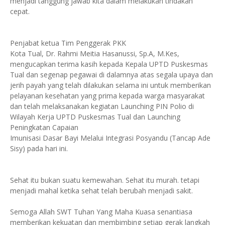
menjadi tanggung jawab kita dalam melakukan tindakan
cepat.
Penjabat ketua Tim Penggerak PKK
Kota Tual, Dr. Rahmi Meitia Hasanussi, Sp.A, M.Kes,
mengucapkan terima kasih kepada Kepala UPTD Puskesmas
Tual dan segenap pegawai di dalamnya atas segala upaya dan
jerih payah yang telah dilakukan selama ini untuk memberikan
pelayanan kesehatan yang prima kepada warga masyarakat
dan telah melaksanakan kegiatan Launching PIN Polio di
Wilayah Kerja UPTD Puskesmas Tual dan Launching
Peningkatan Capaian
Imunisasi Dasar Bayi Melalui Integrasi Posyandu (Tancap Ade
Sisy) pada hari ini.
Sehat itu bukan suatu kemewahan. Sehat itu murah. tetapi
menjadi mahal ketika sehat telah berubah menjadi sakit.
Semoga Allah SWT Tuhan Yang Maha Kuasa senantiasa
memberikan kekuatan dan membimbing setiap gerak langkah