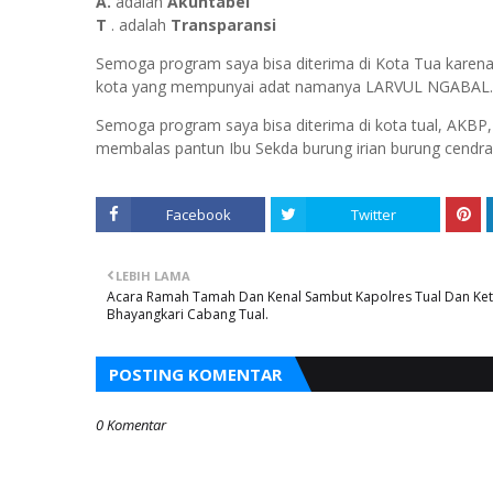
A.
adalah
Akuntabel
T
. adalah
Transparansi
Semoga program saya bisa diterima di Kota Tua karena
kota yang mempunyai adat namanya LARVUL NGABAL.
Semoga program saya bisa diterima di kota tual, AKBP,
membalas pantun Ibu Sekda burung irian burung cendraw
Facebook
Twitter
LEBIH LAMA
Acara Ramah Tamah Dan Kenal Sambut Kapolres Tual Dan Ke
Bhayangkari Cabang Tual.
POSTING KOMENTAR
0 Komentar