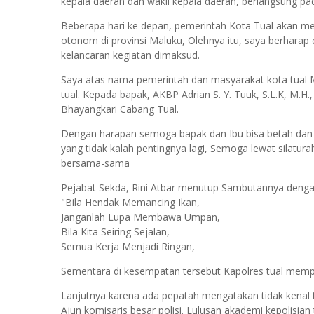
kepala daerah dan wakil kepala daerah, berlangsung 
Beberapa hari ke depan, pemerintah Kota Tual akan mel
otonom di provinsi Maluku, Olehnya itu, saya berharap
kelancaran kegiatan dimaksud.
Saya atas nama pemerintah dan masyarakat kota tual 
tual. Kepada bapak, AKBP Adrian S. Y. Tuuk, S.L.K, M.H.
Bhayangkari Cabang Tual.
Dengan harapan semoga bapak dan Ibu bisa betah dan m
yang tidak kalah pentingnya lagi, Semoga lewat silaturah
bersama-sama
Pejabat Sekda, Rini Atbar menutup Sambutannya denga
"Bila Hendak Memancing Ikan,
Janganlah Lupa Membawa Umpan,
Bila Kita Seiring Sejalan,
Semua Kerja Menjadi Ringan,
Sementara di kesempatan tersebut Kapolres tual memper
Lanjutnya karena ada pepatah mengatakan tidak kenal
Ajun komisaris besar polisi. Lulusan akademi kepolisia