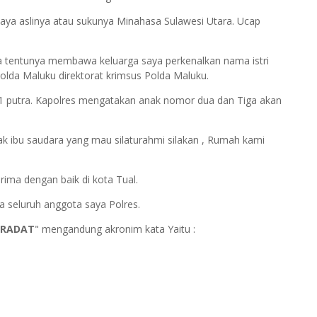
aya aslinya atau sukunya Minahasa Sulawesi Utara. Ucap
aya tentunya membawa keluarga saya perkenalkan nama istri
 Polda Maluku direktorat krimsus Polda Maluku.
n 1 putra. Kapolres mengatakan anak nomor dua dan Tiga akan
k ibu saudara yang mau silaturahmi silakan , Rumah kami
ima dengan baik di kota Tual.
da seluruh anggota saya Polres.
ERADAT
" mengandung akronim kata Yaitu :