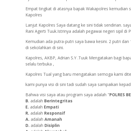
Empat tingkat di atasnya bapak Wakapolres kemudian s
Kapolres
Lanjut Kapolres Saya datang ke sini tidak sendirian. s
Rani Agerti Tuuk.Istrinya adalah pegawai negeri sipil di
Kemudian ada putra-putri saya bawa kesini. 2 putri da
di sekolahkan di sini.
Kapolres, AKBP, Adrian S.Y .Tuuk Mengatakan bagi bapa
selalu terbuka ,
Kapolres Tual yang baru mengatakan semoga kami diter
kami punya visi di sini tadi sudah saya sampaikan kepa
Bahwa visi saya atau program saya adalah "
POLRES B
B.
adalah
Berintegritas
E.
adalah
Empati
R.
adalah
Responsif
A.
adalah
Amanah
D.
adalah
Disiplin