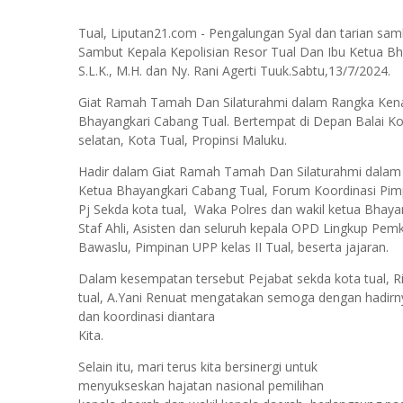
Tual, Liputan21.com - Pengalungan Syal dan tarian s
Sambut Kepala Kepolisian Resor Tual Dan Ibu Ketua B
S.L.K., M.H. dan Ny. Rani Agerti Tuuk.Sabtu,13/7/2024.
Giat Ramah Tamah Dan Silaturahmi dalam Rangka Kenal
Bhayangkari Cabang Tual. Bertempat di Depan Balai Kota
selatan, Kota Tual, Propinsi Maluku.
Hadir dalam Giat Ramah Tamah Dan Silaturahmi dalam 
Ketua Bhayangkari Cabang Tual, Forum Koordinasi Pim
Pj Sekda kota tual, Waka Polres dan wakil ketua Bhayan
Staf Ahli, Asisten dan seluruh kepala OPD Lingkup Pemk
Bawaslu, Pimpinan UPP kelas II Tual, beserta jajaran.
Dalam kesempatan tersebut Pejabat sekda kota tual, 
tual, A.Yani Renuat mengatakan semoga dengan hadirnya
dan koordinasi diantara
Kita.
Selain itu, mari terus kita bersinergi untuk
menyukseskan hajatan nasional pemilihan