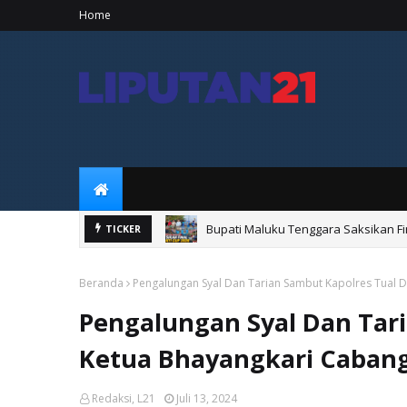
Home
Bupati Maluku Tenggara Saksikan Fi
TICKER
Beranda
Pengalungan Syal Dan Tarian Sambut Kapolres Tual D
Pengalungan Syal Dan Tar
Ketua Bhayangkari Cabang
Redaksi, L21
Juli 13, 2024