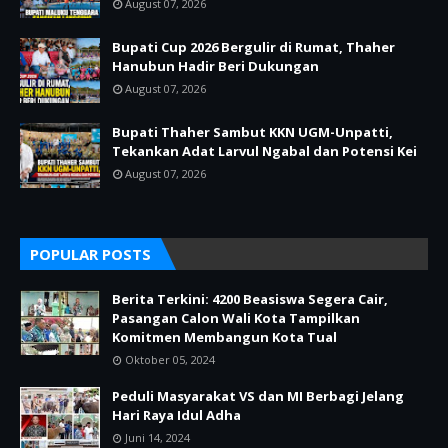
August 07, 2026
Bupati Cup 2026 Bergulir di Rumat, Thaher
Hanubun Hadir Beri Dukungan
August 07, 2026
Bupati Thaher Sambut KKN UGM-Unpatti,
Tekankan Adat Larvul Ngabal dan Potensi Kei
August 07, 2026
POPULAR POSTS
Berita Terkini: 4200 Beasiswa Segera Cair,
Pasangan Calon Wali Kota Tampilkan
Komitmen Membangun Kota Tual
Oktober 05, 2024
Peduli Masyarakat VS dan MI Berbagi Jelang
Hari Raya Idul Adha
Juni 14, 2024