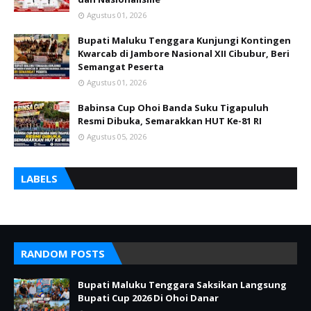
Agustus 01, 2026
Bupati Maluku Tenggara Kunjungi Kontingen
Kwarcab di Jambore Nasional XII Cibubur, Beri
Semangat Peserta
Agustus 01, 2026
Babinsa Cup Ohoi Banda Suku Tigapuluh
Resmi Dibuka, Semarakkan HUT Ke-81 RI
Agustus 05, 2026
LABELS
RANDOM POSTS
Bupati Maluku Tenggara Saksikan Langsung
Bupati Cup 2026 Di Ohoi Danar