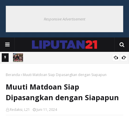
Responsive Advertisement
li
Ketua GEP Kei Serukan Perlindungan Perempuan Kei dalam Aksi
Beranda
Damai di Polres Maluku Tenggara
Muuti Matdoan Siap Dipasangkan dengan Siapapun
Muuti Matdoan Siap
Dipasangkan dengan Siapapun
Redaksi, L21
Juni 11, 2024